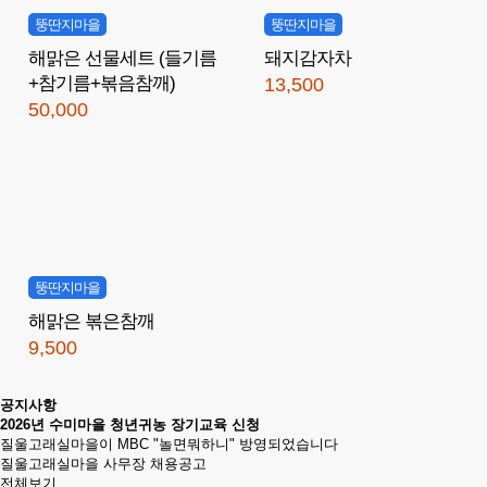
뚱딴지마을
뚱딴지마을
해맑은 선물세트 (들기름
돼지감자차
+참기름+볶음참깨)
13,500
50,000
뚱딴지마을
해맑은 볶은참깨
9,500
공지사항
2026년 수미마을 청년귀농 장기교육 신청
질울고래실마을이 MBC "놀면뭐하니" 방영되었습니다
질울고래실마을 사무장 채용공고
전체보기