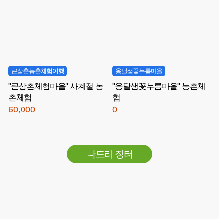
큰삼촌농촌체험여행
옹달샘꽃누름마을
"큰삼촌체험마을" 사계절 농
"옹달샘꽃누름마을" 농촌체
촌체험
험
60,000
0
나드리 장터