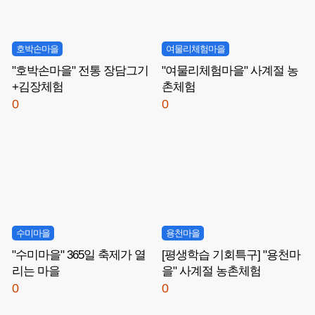
호박손마을
여물리체험마을
"호박손마을" 전통 장담그기
"여물리체험마을" 사계절 농
+김장체험
촌체험
0
0
수미마을
용천마을
"수미마을" 365일 축제가 열
[평생학습 기회특구] "용천마
리는 마을
을" 사계절 농촌체험
0
0