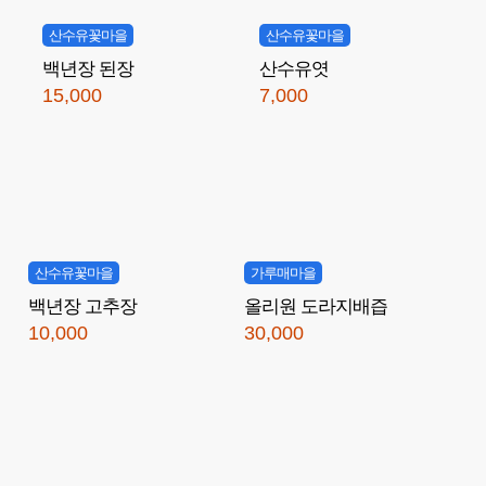
산수유꽃마을
산수유꽃마을
백년장 된장
산수유엿
15,000
7,000
산수유꽃마을
가루매마을
백년장 고추장
올리원 도라지배즙
10,000
30,000