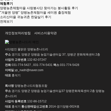
체험후기
양평농촌체험마을 사랑봉사단 찾아가는 봉사활동 후기
"겨울엔 양평" 양평농촌체험마을 세미원 출장체험
소리산마을 귀농귀촌 한달살기 후기
전체보기
개인정보처리방침
서비스이용약관
사단법인 물맑은 양평농촌나드리
주소
경기도 양평군 양평읍 농업기술센터길 37, 양평군 문화체육센터 2층
사업자 고유번호
132-82-07247
전화
031-774-5427 , 031-774-5431
팩스
031-774-5428
이메일
yp_nadri@naver.com
대표
홍석기
회사명
양평농촌나드리협동조합
주소
경기도 양평군 양평읍 농업기술센터길37 양평문화체육센터 2층 양평농
촌나드리
사업자 등록번호
132-86-15712
대표
홍석기
통신판매업신고번호
2014-경기양평-0024호