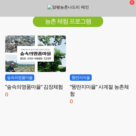
0
농촌 체험 프로그램
숲속의명품마을
뚱딴지마을
"숲속의명품마을" 김장체험
"뚱딴지마을" 사계절 농촌체
험
0
0