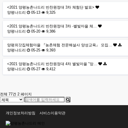
<2021 양평농촌나드리 반찬원정대 3차 체험단 발표>
양평나드리
05-13
9,325
<2021 양평농촌나드리 반찬원정대 3차 -별빛마을 체…
양평나드리
05-20
9,386
양평외갓집체험마을 『농촌체험 전문해설사 양성교육』 모집…
양평나드리
05-25
9,393
<2021 양평농촌나드리 반찬원정대 4차 별빛마을 "앙…
양평나드리
05-27
9,412
처음
다음
맨끝
전체 77건
2 페이지
개인정보처리방침
서비스이용약관