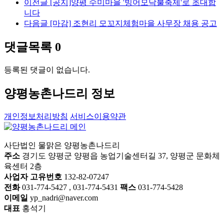
이전글
[공지]양평 수미마을 '빙어모닥불축제'로 초대합
니다
다음글
[마감] 조현리 모꼬지체험마을 사무장 채용 공고
댓글목록
0
등록된 댓글이 없습니다.
양평농촌나드리 정보
개인정보처리방침
서비스이용약관
사단법인 물맑은 양평농촌나드리
주소
경기도 양평군 양평읍 농업기술센터길 37, 양평군 문화체
육센터 2층
사업자 고유번호
132-82-07247
전화
031-774-5427 , 031-774-5431
팩스
031-774-5428
이메일
yp_nadri@naver.com
대표
홍석기