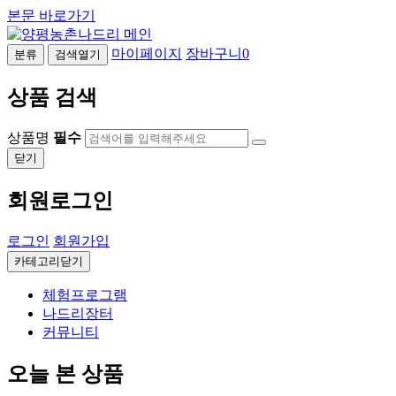
본문 바로가기
마이페이지
장바구니
0
분류
검색열기
상품 검색
상품명
필수
닫기
회원로그인
로그인
회원가입
카테고리닫기
체험프로그램
나드리장터
커뮤니티
오늘 본 상품