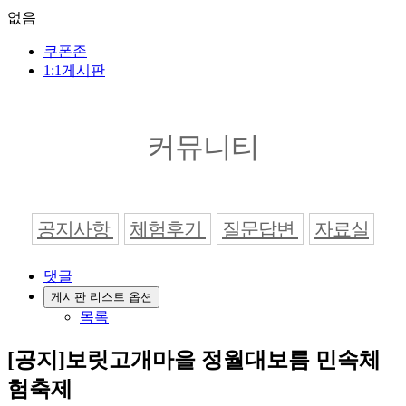
없음
쿠폰존
1:1게시판
커뮤니티
공지사항
체험후기
질문답변
자료실
댓글
게시판 리스트 옵션
목록
[공지]보릿고개마을 정월대보름 민속체
험축제