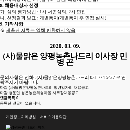
8.
채용대상자 선정
가
.
심의 평가방법
: 1
차 서면심의
, 2
차 면접
나
.
선정결과 발표
:
개별통지
(
개별통지 후 면접 실시
)
9.
기타사항
※
제출된 서류는 일체 반환하지 않음
.
2020. 03. 09.
(
사
)
물맑은 양평농촌나드리 이사장 민
병 곤
문의사항은
전화
: (
사
)
물맑은양평농촌나드리
031-774-5427
로 연
락주시기 바랍니다
.
마감-(사)물맑은양평농촌나드리 청년일자리 채용공고
마감-청운면 청운농촌체험마을 사무장채용공고
댓글목록
0
등록된 댓글이 없습니다.
개인정보처리방침
서비스이용약관