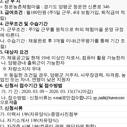
2.
근 무 지
○
청운농촌체험마을
:
경기도 양평군 청운면 신론로
346
3.
급여조건
:
월
180
만원
(
주
5
일 근무
, 4
대 보험가입
,
퇴직급여 적
립
)
4.
근무조건 및 수습기간
가
.
근무조건
:
주
5
일 근무를 원칙으로 하되 체험마을 운영 규정
에 따른다
.
나
.
수습기간
:
채용완료 후
3
개월 이내
(
근무평가를 통해 기간 조
절
)
5.
대상자 요건
가
.
채용공고일 현재
19
세 이상인 자로서
,
컴퓨터 활용 가능한자
나
.
양평관내 출퇴근이 가능한자
※
차량소지자 우대
※
동일한 조건일 경우
,
양평군 거주자
,
사무장경력
,
자격증
,
농
업인 또는 자녀
,
연령이 낮은 지원자
6
.
신청서 접수기간 및 접수방법
가
.
기 간
: 2020. 03. 09 ~ 2020. 03. 15(17시
마감)
나
.
접수방법
:
신청서류는
e-mail
로만 접수합니다
. yp_nadri@naver.com
으로 제출
7.
신청서류
가
.
이력서
1
부
(
자유양식
)-
증명사진첨부
나
.
자기소개서
1
부
(
자유양식
)
다
.
자격증 사본
1
부
(
컴퓨터 관련
,
해당자에 한함
)