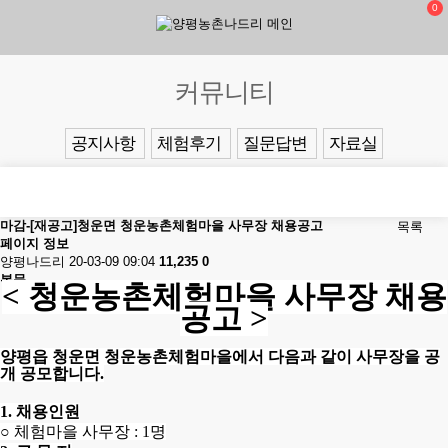
0
커뮤니티
공지사항
체험후기
질문답변
자료실
마감-[재공고]청운면 청운농촌체험마을 사무장 채용공고
목록
페이지 정보
양평나드리
20-03-09 09:04
11,235
0
본문
<
청운농촌체험마을 사무장 채용
공고
>
양평읍 청운면 청운농촌체험마을에서 다음과 같이 사무장을 공
개 공모합니다
.
1.
채용인원
○
체험마을 사무장
: 1
명