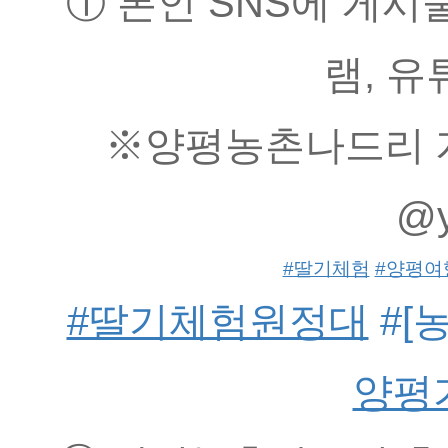
① 본인 SNS에 게시
램, 유
※양평농촌나드리 계
@y
#딸기체험
#양평여
#딸기체험원정대
 #
양평