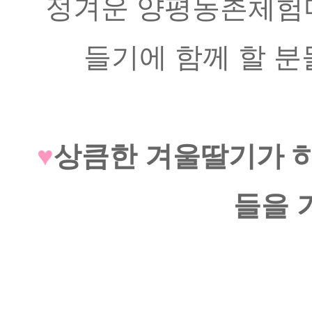
정겨운 양평농촌체험마
들기에 함께 할 분
♥
상큼한 겨울딸기가 
들을 