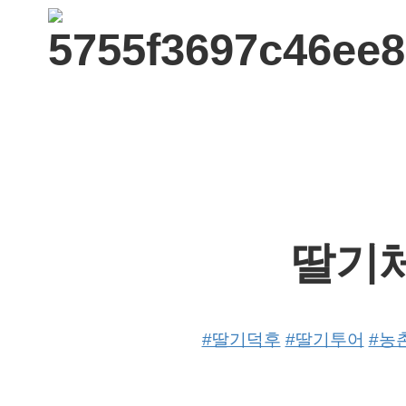
딸기
#딸기덕후
#딸기투어
#농