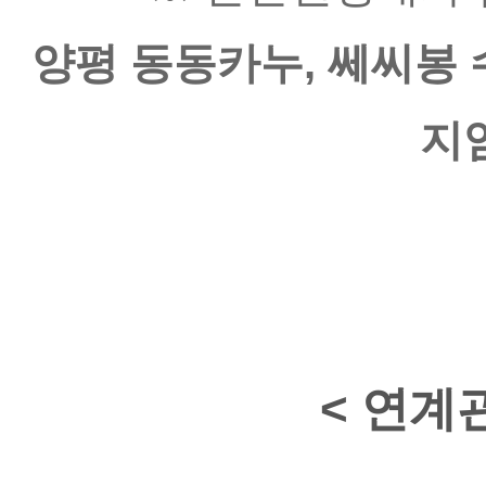
양평 동동카누, 쎄씨봉 
지
< 연계