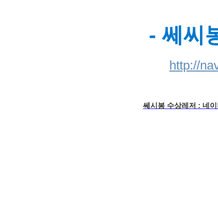
- 쎄씨
http://n
쎄시봉 수상레저 : 네