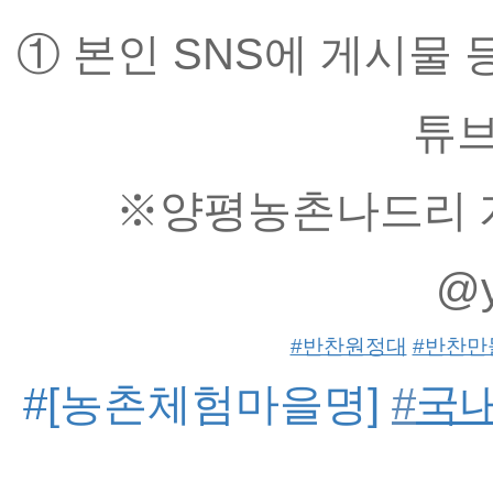
① 본인 SNS에 게시물 
튜브
※양평농촌나드리 계
@y
#반찬원정대
#반찬만
#[농촌체험마을명] 
#
국