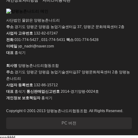
개인정보처리방침
서비스이용약관
사단법인 물맑은 양평농촌나드리
주소
경기도 양평군 양평읍 농업기술센터길 37, 양평군 문화체육센터 2층
사업자 고유번호
132-82-07247
전화
031-774-5427 , 031-774-5431
팩스
031-774-5428
이메일
yp_nadri@naver.com
대표
홍석기
회사명
양평농촌나드리협동조합
주소
경기도 양평군 양평읍 농업기술센터길37 양평문화체육센터 2층 양평농
촌나드리
사업자 등록번호
132-86-15712
대표
홍석기
통신판매업신고번호
2014-경기양평-0024호
개인정보 보호책임자
홍석기
Copyright © 2001-2013 양평농촌나드리협동조합. All Rights Reserved.
PC 버전
sssdddd