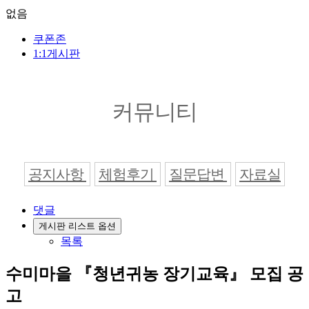
없음
쿠폰존
1:1게시판
커뮤니티
공지사항
체험후기
질문답변
자료실
댓글
게시판 리스트 옵션
목록
수미마을 『청년귀농 장기교육』 모집 공
고