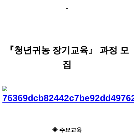
-
『청년귀농 장기교육』 과정 모
집
◈ 주요교육