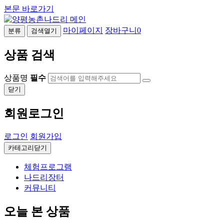
본문 바로가기
마이페이지
장바구니
0
분류
검색열기
상품 검색
상품명
필수
닫기
회원로그인
로그인
회원가입
카테고리닫기
체험프로그램
나드리장터
커뮤니티
오늘 본 상품