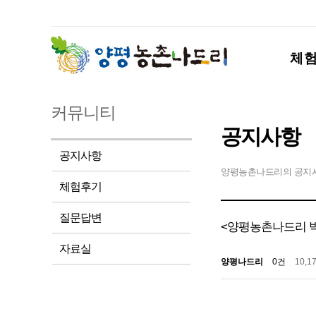
체
커뮤니티
공지사항
공지사항
양평농촌나드리의 공지
체험후기
질문답변
<양평농촌나드리 박
자료실
양평나드리
0건
10,1