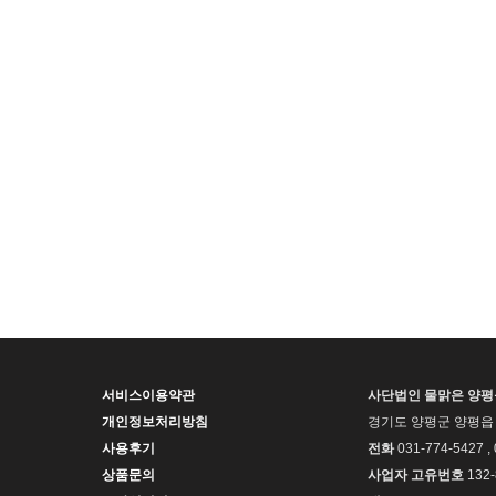
서비스이용약관
사단법인 물맑은 양
개인정보처리방침
경기도 양평군 양평읍 
사용후기
전화
031-774-5427 ,
상품문의
사업자 고유번호
132-