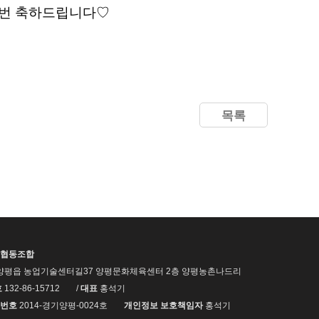
한번 축하드립니다♡
목록
협동조합
양평읍 농업기술센터길37 양평문화체육센터 2층 양평농촌나드리
호
132-86-15712
/
대표
홍석기
번호
2014-경기양평-0024호
개인정보 보호책임자
홍석기