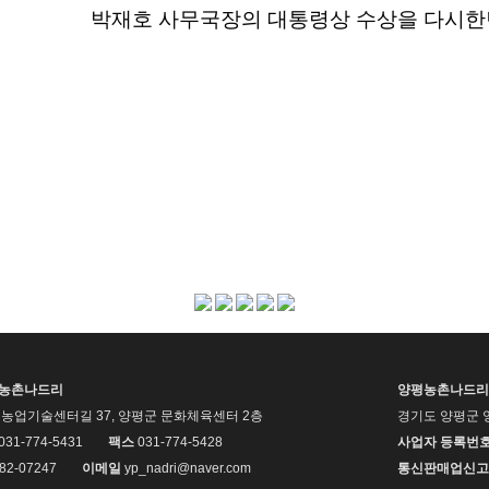
박재호 사무국장의 대통령상 수상을 다시
평농촌나드리
양평농촌나드리
농업기술센터길 37, 양평군 문화체육센터 2층
경기도 양평군 
 031-774-5431
팩스
031-774-5428
사업자 등록번
82-07247
이메일
yp_nadri@naver.com
통신판매업신고