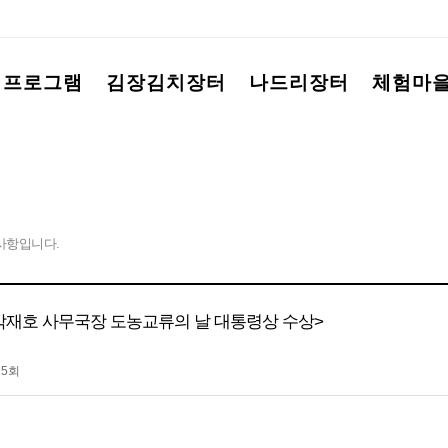
험프로그램
김장김치장터
나드리장터
체험마
사항입니다.
재호 사무국장 도농교류의 날 대통령상 수상>
75회