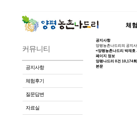
체
공지사항
양평농촌나드리의 공지사
커뮤니티
<양평농촌나드리 박재호 
페이지 정보
양평나드리
0건
10,174회
본문
공지사항
체험후기
질문답변
자료실