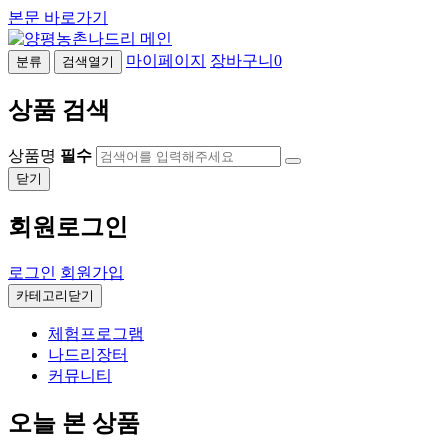
본문 바로가기
마이페이지
장바구니
0
분류
검색열기
상품 검색
상품명
필수
닫기
회원로그인
로그인
회원가입
카테고리닫기
체험프로그램
나드리장터
커뮤니티
오늘 본 상품