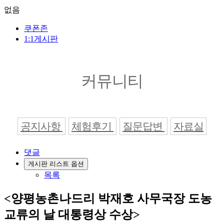
없음
쿠폰존
1:1게시판
커뮤니티
공지사항
체험후기
질문답변
자료실
댓글
게시판 리스트 옵션
목록
<양평농촌나드리 박재호 사무국장 도농
교류의 날 대통령상 수상>