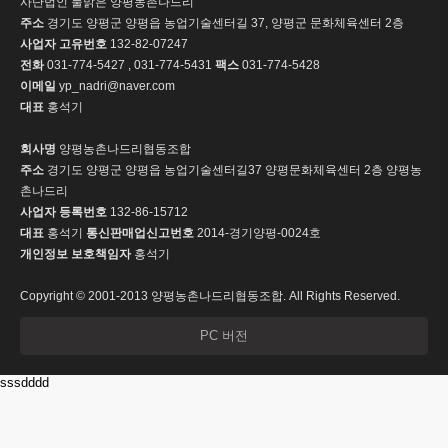
사단법인 물맑은 양평농촌나드리
주소
경기도 양평군 양평읍 농업기술센터길 37, 양평군 문화체육센터 2층
사업자 고유번호
132-82-07247
전화
031-774-5427 , 031-774-5431
팩스
031-774-5428
이메일
yp_nadri@naver.com
대표
홍석기
회사명
양평농촌나드리협동조합
주소
경기도 양평군 양평읍 농업기술센터길37 양평문화체육센터 2층 양평농
촌나드리
사업자 등록번호
132-86-15712
대표
홍석기
통신판매업신고번호
2014-경기양평-0024호
개인정보 보호책임자
홍석기
Copyright © 2001-2013 양평농촌나드리협동조합. All Rights Reserved.
PC 버전
sssdddd