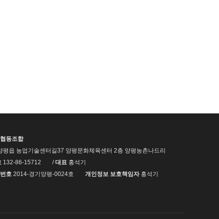
협동조합
양평읍 농업기술센터길37 양평문화체육센터 2층 양평농촌나드리
호
132-86-15712
/
대표
홍석기
번호
2014-경기양평-0024호
개인정보 보호책임자
홍석기