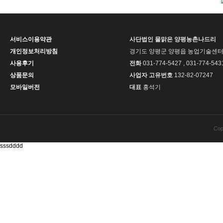
서비스이용약관
사단법인 물맑은 양평농촌나드리
개인정보처리방침
경기도 양평군 양평읍 농업기술센터길
사용후기
전화
031-774-5427 , 031-774-543
상품문의
사업자 고유번호
132-82-07247
모바일버전
대표
홍석기
Cop
sssdddd