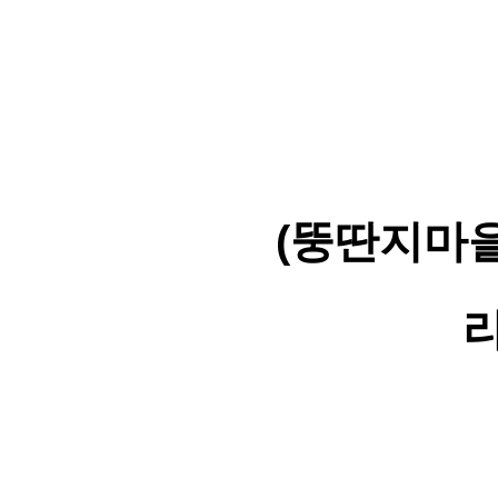
(뚱딴지마을
리