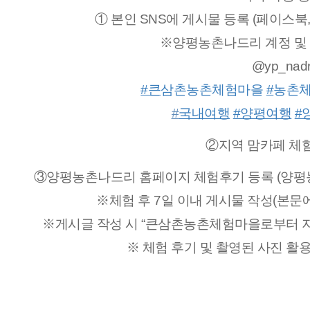
① 본인 SNS에 게시물 등록 (페이스북
※양평농촌나드리 계정 및 
@yp_nadr
#큰
삼촌농촌체험마을
#
농촌
#
국내여행
#양평여행
#
②지역 맘카페 체
③양평농촌나드리 홈페이지 체험후기 등록 (양평농촌
※체험 후 7일 이내 게시물 작성(본문
※게시글 작성 시 “큰삼촌농촌체험마을로부터 지
※ 체험 후기 및 촬영된 사진 활