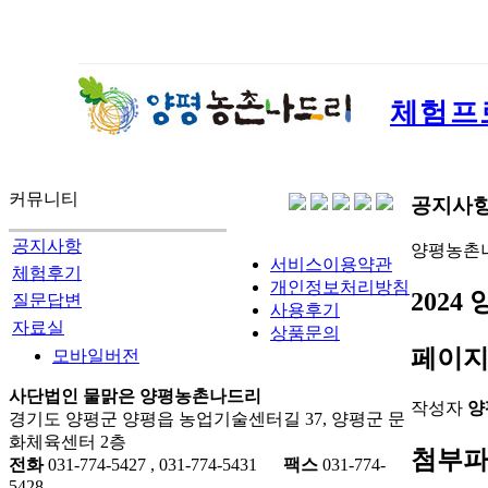
체험프
커뮤니티
공지사
공지사항
양평농촌
서비스이용약관
체험후기
개인정보처리방침
202
질문답변
사용후기
자료실
상품문의
페이지
모바일버전
사단법인 물맑은 양평농촌나드리
작성자
양
경기도 양평군 양평읍 농업기술센터길 37, 양평군 문
화체육센터 2층
첨부
전화
031-774-5427 , 031-774-5431
팩스
031-774-
5428