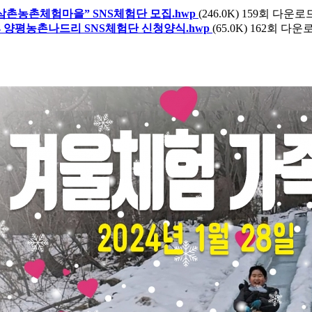
삼촌농촌체험마을” SNS체험단 모집.hwp
(246.0K)
159회 다운로드 | 
24 양평농촌나드리 SNS체험단 신청양식.hwp
(65.0K)
162회 다운로드 |