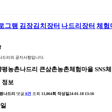
로그램
김장김치장터
나드리장터
체험
항
나드리의 공지사항입니다.
4 양평농촌나드리 큰삼촌농촌체험마을 SNS
 정보
평나드리
댓글
0건
조회
11,064회
작성일
24-01-18 13:16
파일