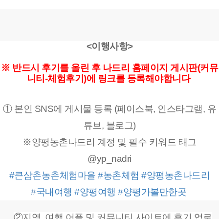
<이행사항>
※ 반드시 후기를 올린 후 나드리 홈페이지 게시판(커뮤
니티-체험후기)에 링크를 등록해야합니다
① 본인 SNS에 게시물 등록 (페이스북, 인스타그램, 유
튜브, 블로그)
※양평농촌나드리 계정 및 필수 키워드 태그
@yp_nadri
#큰
삼촌농촌체험마을
#
농촌체험
#양평농촌나드리
#
국내여행
#양평여행
#양평가볼만한곳
②지역, 여행 어플 및 커뮤니티 사이트에 후기 업로