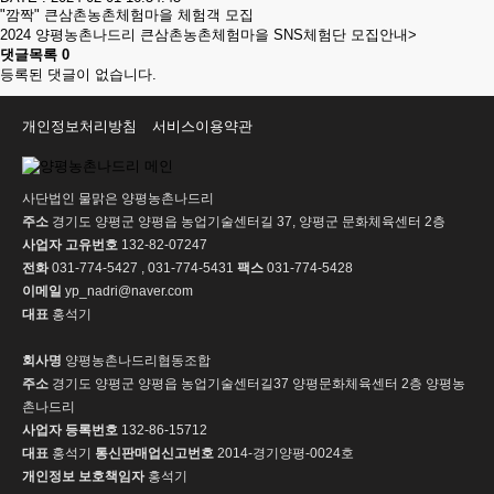
"깜짝" 큰삼촌농촌체험마을 체험객 모집
2024 양평농촌나드리 큰삼촌농촌체험마을 SNS체험단 모집안내>
댓글목록
0
등록된 댓글이 없습니다.
개인정보처리방침
서비스이용약관
사단법인 물맑은 양평농촌나드리
주소
경기도 양평군 양평읍 농업기술센터길 37, 양평군 문화체육센터 2층
사업자 고유번호
132-82-07247
전화
031-774-5427 , 031-774-5431
팩스
031-774-5428
이메일
yp_nadri@naver.com
대표
홍석기
회사명
양평농촌나드리협동조합
주소
경기도 양평군 양평읍 농업기술센터길37 양평문화체육센터 2층 양평농
촌나드리
사업자 등록번호
132-86-15712
대표
홍석기
통신판매업신고번호
2014-경기양평-0024호
개인정보 보호책임자
홍석기