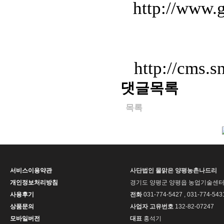
http://www.
http://cms.
댓글목록
목록
서비스이용약관
사단법인 물맑은 양평농촌나드리
개인정보처리방침
경기도 양평군 양평읍 농업기술센터길
사용후기
전화
031-774-5427 , 031-774-543
상품문의
사업자 고유번호
132-82-07247
모바일버전
대표
홍석기