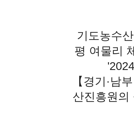
기도농수산
평 여물리 
'20
【경기·남부
산진흥원의 