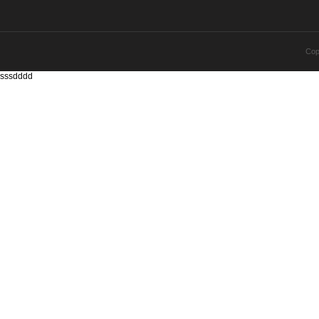
Cop
sssdddd