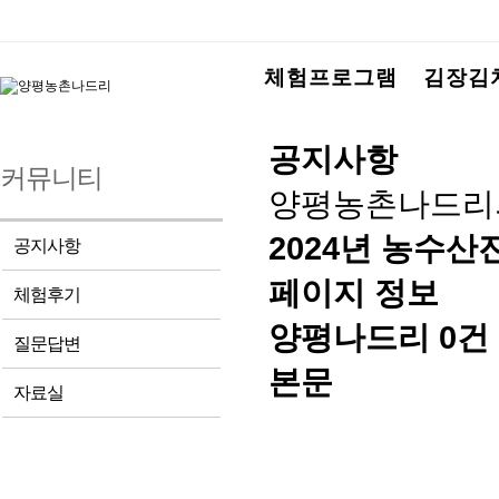
체험프로그램
김장김
공지사항
커뮤니티
양평농촌나드리
2024년 농수
공지사항
페이지 정보
체험후기
양평나드리
0건
질문답변
본문
자료실