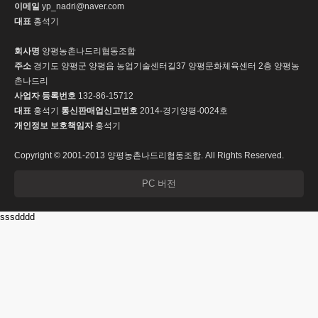
이메일
yp_nadri@naver.com
대표
홍석기
회사명
양평농촌나드리협동조합
주소
경기도 양평군 양평읍 농업기술센터길37 양평문화체육센터 2층 양평농
촌나드리
사업자 등록번호
132-86-15712
대표
홍석기
통신판매업신고번호
2014-경기양평-0024호
개인정보 보호책임자
홍석기
Copyright © 2001-2013 양평농촌나드리협동조합. All Rights Reserved.
PC 버전
sssdddd