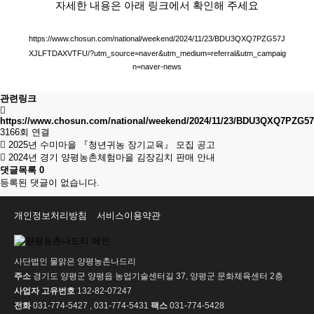
자세한 내용은 아래 링크에서 확인해 주세요
https://www.chosun.com/national/weekend/2024/11/23/BDU3QXQ7PZG57J
XJLFTDAXVTFU/?utm_source=naver&utm_medium=referral&utm_campaig
n=naver-news
관련링크
https://www.chosun.com/national/weekend/2024/11/23/BDU3QXQ7PZG
3166회 연결
2025년 수미마을 『청년귀농 장기교육』 모집 공고
2024년 경기 양평농촌체험마을 김장김치 판매 안내
댓글목록
0
등록된 댓글이 없습니다.
개인정보처리방침
서비스이용약관
사단법인 물맑은 양평농촌나드리
주소
경기도 양평군 양평읍 농업기술센터길 37, 양평군 문화체육센터 2층
사업자 고유번호
132-82-07247
전화
031-774-5427 , 031-774-5431
팩스
031-774-5428