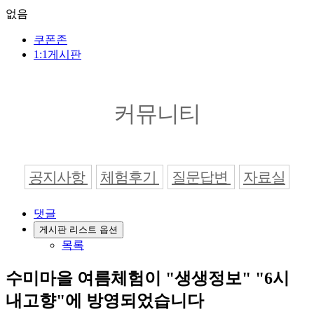
없음
쿠폰존
1:1게시판
커뮤니티
공지사항
체험후기
질문답변
자료실
댓글
게시판 리스트 옵션
목록
수미마을 여름체험이 "생생정보" "6시
내고향"에 방영되었습니다