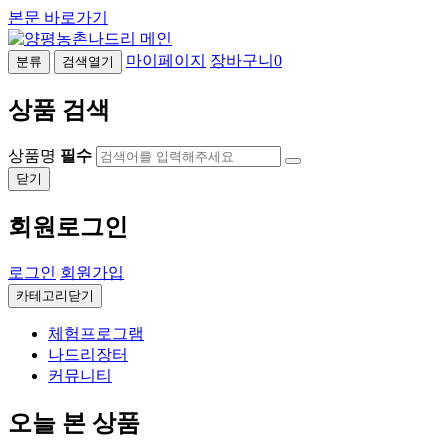
본문 바로가기
마이페이지
장바구니
0
분류
검색열기
상품 검색
상품명
필수
닫기
회원로그인
로그인
회원가입
카테고리닫기
체험프로그램
나드리장터
커뮤니티
오늘 본 상품