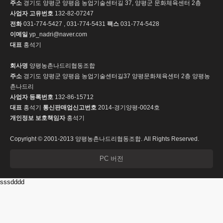
주소
경기도 양평군 양평읍 농업기술센터길 37, 양평군 문화체육센터 2층
사업자 고유번호
132-82-07247
전화
031-774-5427 , 031-774-5431
팩스
031-774-5428
이메일
yp_nadri@naver.com
대표
홍석기
회사명
양평농촌나드리협동조합
주소
경기도 양평군 양평읍 농업기술센터길37 양평문화체육센터 2층 양평농
촌나드리
사업자 등록번호
132-86-15712
대표
홍석기
통신판매업신고번호
2014-경기양평-0024호
개인정보 보호책임자
홍석기
Copyright © 2001-2013 양평농촌나드리협동조합. All Rights Reserved.
PC 버전
sssdddd