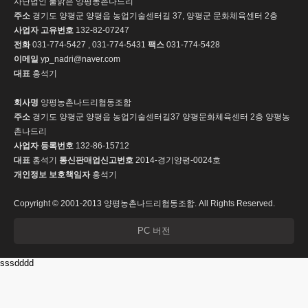
사단법인 물맑은 양평농촌나드리
주소
경기도 양평군 양평읍 농업기술센터길 37, 양평군 문화체육센터 2층
사업자 고유번호
132-82-07247
전화
031-774-5427 , 031-774-5431
팩스
031-774-5428
이메일
yp_nadri@naver.com
대표
홍석기
회사명
양평농촌나드리협동조합
주소
경기도 양평군 양평읍 농업기술센터길37 양평문화체육센터 2층 양평농
촌나드리
사업자 등록번호
132-86-15712
대표
홍석기
통신판매업신고번호
2014-경기양평-0024호
개인정보 보호책임자
홍석기
Copyright © 2001-2013 양평농촌나드리협동조합. All Rights Reserved.
PC 버전
sssdddd