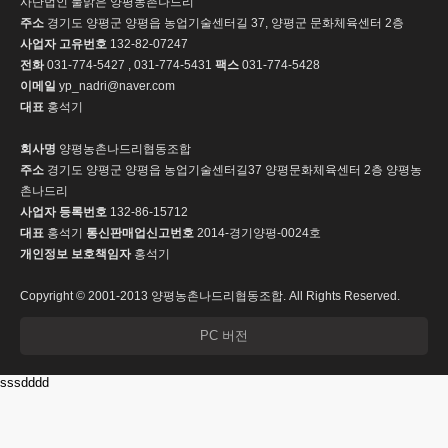
사단법인 물맑은 양평농촌나드리
주소
경기도 양평군 양평읍 농업기술센터길 37, 양평군 문화체육센터 2층
사업자 고유번호
132-82-07247
전화
031-774-5427 , 031-774-5431
팩스
031-774-5428
이메일
yp_nadri@naver.com
대표
홍석기
회사명
양평농촌나드리협동조합
주소
경기도 양평군 양평읍 농업기술센터길37 양평문화체육센터 2층 양평농
촌나드리
사업자 등록번호
132-86-15712
대표
홍석기
통신판매업신고번호
2014-경기양평-0024호
개인정보 보호책임자
홍석기
Copyright © 2001-2013 양평농촌나드리협동조합. All Rights Reserved.
PC 버전
sssdddd