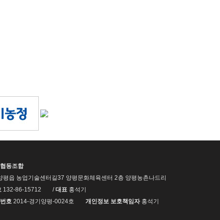
협동조합
양평읍 농업기술센터길37 양평문화체육센터 2층 양평농촌나드리
호
132-86-15712
/
대표
홍석기
번호
2014-경기양평-0024호
개인정보 보호책임자
홍석기