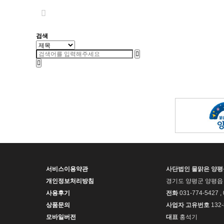
검색
서비스이용약관
사단법인 물맑은 양
개인정보처리방침
경기도 양평군 양평읍 
사용후기
전화
031-774-5427 ,
상품문의
사업자 고유번호
132-
모바일버전
대표
홍석기