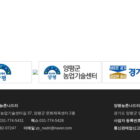
평농촌나드리
양평농촌나드리
농업기술센터길 37, 양평군 문화체육센터 2층
경기도 양평군 
 031-774-5431
팩스
031-774-5428
사업자 등록번
82-07247
이메일
yp_nadri@naver.com
통신판매업신고