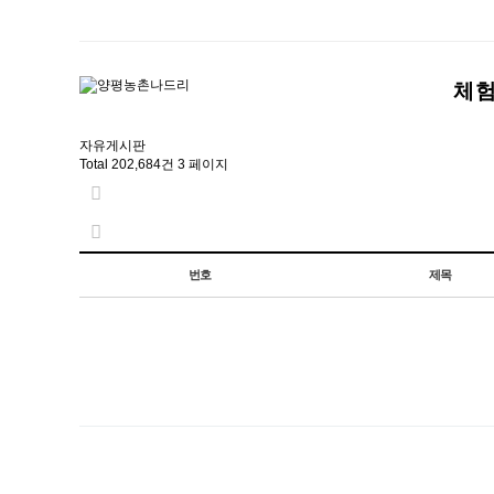
체
자유게시판
Total 202,684건
3 페이지
번호
제목
다음
맨끝