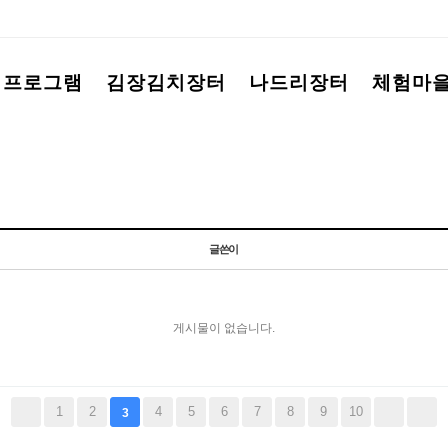
험프로그램
김장김치장터
나드리장터
체험마
글쓴이
게시물이 없습니다.
1
2
4
5
6
7
8
9
10
3