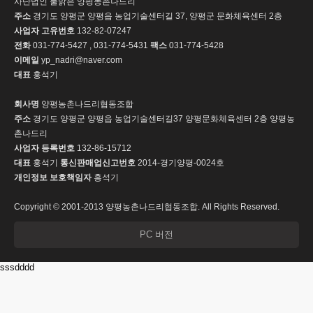
사단법인 물맑은 양평농촌나드리
주소
경기도 양평군 양평읍 농업기술센터길 37, 양평군 문화체육센터 2층
사업자 고유번호
132-82-07247
전화
031-774-5427 , 031-774-5431
팩스
031-774-5428
이메일
yp_nadri@naver.com
대표
홍석기
회사명
양평농촌나드리협동조합
주소
경기도 양평군 양평읍 농업기술센터길37 양평문화체육센터 2층 양평농
촌나드리
사업자 등록번호
132-86-15712
대표
홍석기
통신판매업신고번호
2014-경기양평-0024호
개인정보 보호책임자
홍석기
Copyright © 2001-2013 양평농촌나드리협동조합. All Rights Reserved.
PC 버전
sssdddd