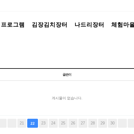
험프로그램
김장김치장터
나드리장터
체험마
글쓴이
게시물이 없습니다.
21
23
24
25
26
27
28
29
30
22