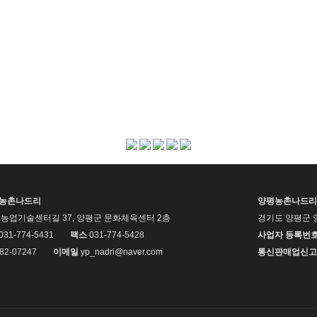
평농촌나드리
양평농촌나드리
농업기술센터길 37, 양평군 문화체육센터 2층
경기도 양평군 
 031-774-5431
팩스
031-774-5428
사업자 등록번
82-07247
이메일
yp_nadri@naver.com
통신판매업신고