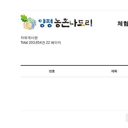
체
자유게시판
Total 203,654건
22 페이지
번호
제목
전
다음
맨끝