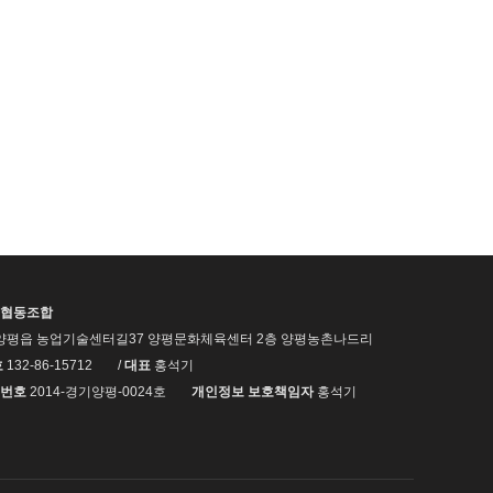
협동조합
양평읍 농업기술센터길37 양평문화체육센터 2층 양평농촌나드리
호
132-86-15712
/
대표
홍석기
번호
2014-경기양평-0024호
개인정보 보호책임자
홍석기