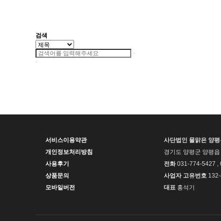
검색
서비스이용약관
사단법인 물맑은 양
개인정보처리방침
경기도 양평군 양평읍 
사용후기
전화
031-774-5427 ,
상품문의
사업자 고유번호
132-
모바일버전
대표
홍석기