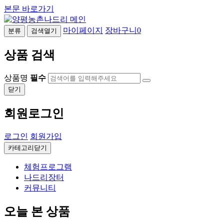
본문 바로가기
마이페이지
장바구니
0
분류
검색열기
상품 검색
상품명
필수
닫기
회원로그인
로그인
회원가입
카테고리닫기
체험프로그램
나드리장터
커뮤니티
오늘 본 상품