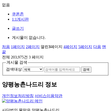
없음
쿠폰존
1:1게시판
글쓰기
게시물이 없습니다.
처음
1
페이지
2
페이지
열린
3
페이지
4
페이지
5
페이지
다음
맨
끝
전체 203,975건
3 페이지
게시물 검색
검색대상
검색
양평농촌나드리 정보
개인정보처리방침
서비스이용약관
사단법인 물맑은 양평농촌나드리