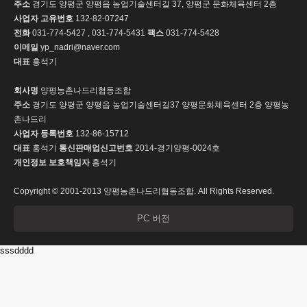
주소
경기도 양평군 양평읍 농업기술센터길 37, 양평군 문화체육센터 2층
사업자 고유번호
132-82-07247
전화
031-774-5427 , 031-774-5431
팩스
031-774-5428
이메일
yp_nadri@naver.com
대표
홍석기
회사명
양평농촌나드리협동조합
주소
경기도 양평군 양평읍 농업기술센터길37 양평문화체육센터 2층 양평농
촌나드리
사업자 등록번호
132-86-15712
대표
홍석기
통신판매업신고번호
2014-경기양평-0024호
개인정보 보호책임자
홍석기
Copyright © 2001-2013 양평농촌나드리협동조합. All Rights Reserved.
PC 버전
sssdddd