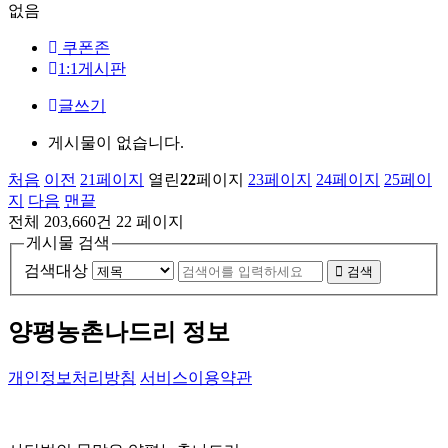
없음
쿠폰존
1:1게시판
글쓰기
게시물이 없습니다.
처음
이전
21
페이지
열린
22
페이지
23
페이지
24
페이지
25
페이
지
다음
맨끝
전체 203,660건
22 페이지
게시물 검색
검색대상
검색
양평농촌나드리 정보
개인정보처리방침
서비스이용약관