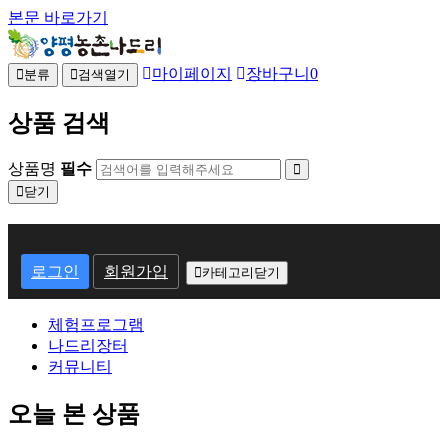
본문 바로가기
마이페이지
장바구니
0
분류
검색열기
상품 검색
상품명
필수
닫기
회
원
로그인
회원가입
카테고리닫기
로
체험프로그램
그
나드리장터
인
커뮤니티
오늘 본 상품