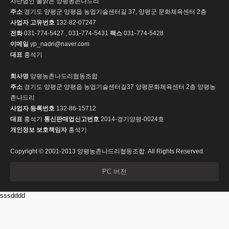
사단법인 물맑은 양평농촌나드리
주소
경기도 양평군 양평읍 농업기술센터길 37, 양평군 문화체육센터 2층
사업자 고유번호
132-82-07247
전화
031-774-5427 , 031-774-5431
팩스
031-774-5428
이메일
yp_nadri@naver.com
대표
홍석기
회사명
양평농촌나드리협동조합
주소
경기도 양평군 양평읍 농업기술센터길37 양평문화체육센터 2층 양평농
촌나드리
사업자 등록번호
132-86-15712
대표
홍석기
통신판매업신고번호
2014-경기양평-0024호
개인정보 보호책임자
홍석기
Copyright © 2001-2013 양평농촌나드리협동조합. All Rights Reserved.
PC 버전
sssdddd