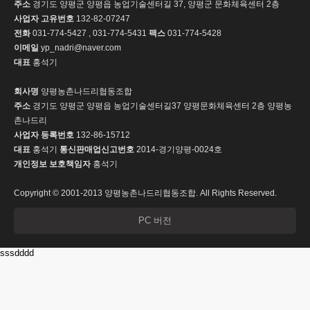
주소
경기도 양평군 양평읍 농업기술센터길 37, 양평군 문화체육센터 2층
사업자 고유번호
132-82-07247
전화
031-774-5427 , 031-774-5431
팩스
031-774-5428
이메일
yp_nadri@naver.com
대표
홍석기
회사명
양평농촌나드리협동조합
주소
경기도 양평군 양평읍 농업기술센터길37 양평문화체육센터 2층 양평농
촌나드리
사업자 등록번호
132-86-15712
대표
홍석기
통신판매업신고번호
2014-경기양평-0024호
개인정보 보호책임자
홍석기
Copyright © 2001-2013 양평농촌나드리협동조합. All Rights Reserved.
PC 버전
sssdddd