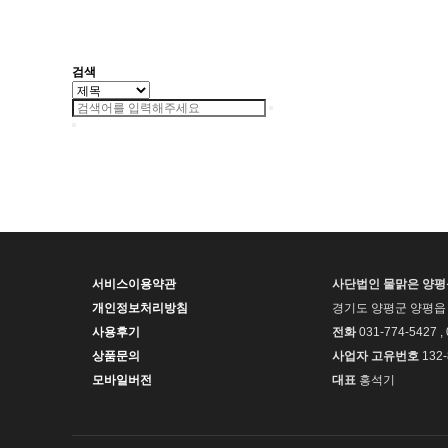
검색
서비스이용약관
사단법인 물맑은 양
개인정보처리방침
경기도 양평군 양평읍 
사용후기
전화
031-774-5427 ,
상품문의
사업자 고유번호
132-
모바일버전
대표
홍석기