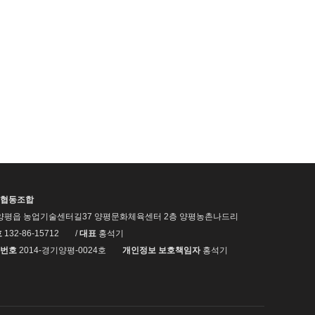
협동조합
양평읍 농업기술센터길37 양평문화체육센터 2층 양평농촌나드리
호
132-86-15712
/
대표
홍석기
번호
2014-경기양평-0024호
개인정보 보호책임자
홍석기