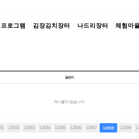
험프로그램
김장김치장터
나드리장터
체험마
글쓴이
게시물이 없습니다.
31
음
맨끝
12932
12933
12934
12935
12936
12937
12939
1
12938