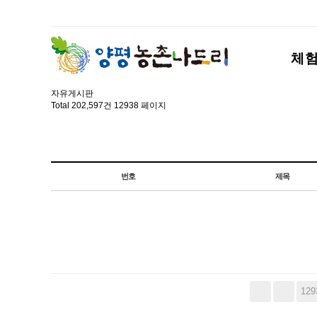
체
자유게시판
Total 202,597건
12938 페이지
번호
제목
129
다