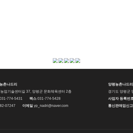
평농촌나드리
양평농촌나드리
농업기술센터길 37, 양평군 문화체육센터 2층
경기도 양평군 
 031-774-5431
팩스
031-774-5428
사업자 등록번
82-07247
이메일
yp_nadri@naver.com
통신판매업신고