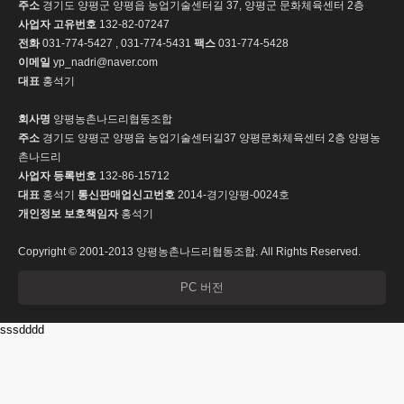
주소
경기도 양평군 양평읍 농업기술센터길 37, 양평군 문화체육센터 2층
사업자 고유번호
132-82-07247
전화
031-774-5427 , 031-774-5431
팩스
031-774-5428
이메일
yp_nadri@naver.com
대표
홍석기
회사명
양평농촌나드리협동조합
주소
경기도 양평군 양평읍 농업기술센터길37 양평문화체육센터 2층 양평농
촌나드리
사업자 등록번호
132-86-15712
대표
홍석기
통신판매업신고번호
2014-경기양평-0024호
개인정보 보호책임자
홍석기
Copyright © 2001-2013 양평농촌나드리협동조합. All Rights Reserved.
PC 버전
sssdddd