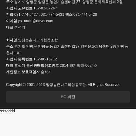
주소
경기도 양평군 양평읍 농업기술센터길 37, 양평군 문화체육센터 2층
사업자 고유번호
132-82-07247
전화
031-774-5427 , 031-774-5431
팩스
031-774-5428
이메일
yp_nadri@naver.com
대표
홍석기
회사명
양평농촌나드리협동조합
주소
경기도 양평군 양평읍 농업기술센터길37 양평문화체육센터 2층 양평농
촌나드리
사업자 등록번호
132-86-15712
대표
홍석기
통신판매업신고번호
2014-경기양평-0024호
개인정보 보호책임자
홍석기
Copyright © 2001-2013 양평농촌나드리협동조합. All Rights Reserved.
PC 버전
sssdddd