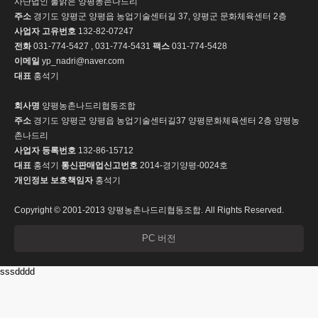
사단법인 물맑은 양평농촌나드리
주소
경기도 양평군 양평읍 농업기술센터길 37, 양평군 문화체육센터 2층
사업자 고유번호
132-82-07247
전화
031-774-5427 , 031-774-5431
팩스
031-774-5428
이메일
yp_nadri@naver.com
대표
홍석기
회사명
양평농촌나드리협동조합
주소
경기도 양평군 양평읍 농업기술센터길37 양평문화체육센터 2층 양평농
촌나드리
사업자 등록번호
132-86-15712
대표
홍석기
통신판매업신고번호
2014-경기양평-0024호
개인정보 보호책임자
홍석기
Copyright © 2001-2013 양평농촌나드리협동조합. All Rights Reserved.
PC 버전
sssdddd