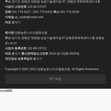
주소
경기도 양평군 양평읍 농업기술센터길 37, 양평군 문화체육센터 2층
사업자 고유번호
132-82-07247
전화
031-774-5427 , 031-774-5431
팩스
031-774-5428
이메일
yp_nadri@naver.com
대표
홍석기
회사명
양평농촌나드리협동조합
주소
경기도 양평군 양평읍 농업기술센터길37 양평문화체육센터 2층 양평농
촌나드리
사업자 등록번호
132-86-15712
대표
홍석기
통신판매업신고번호
2014-경기양평-0024호
개인정보 보호책임자
홍석기
Copyright © 2001-2013 양평농촌나드리협동조합. All Rights Reserved.
PC 버전
sssdddd