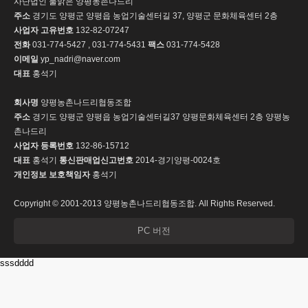
사단법인 물맑은 양평농촌나드리
주소
경기도 양평군 양평읍 농업기술센터길 37, 양평군 문화체육센터 2층
사업자 고유번호
132-82-07247
전화
031-774-5427 , 031-774-5431
팩스
031-774-5428
이메일
yp_nadri@naver.com
대표
홍석기
회사명
양평농촌나드리협동조합
주소
경기도 양평군 양평읍 농업기술센터길37 양평문화체육센터 2층 양평농
촌나드리
사업자 등록번호
132-86-15712
대표
홍석기
통신판매업신고번호
2014-경기양평-0024호
개인정보 보호책임자
홍석기
Copyright © 2001-2013 양평농촌나드리협동조합. All Rights Reserved.
PC 버전
sssdddd