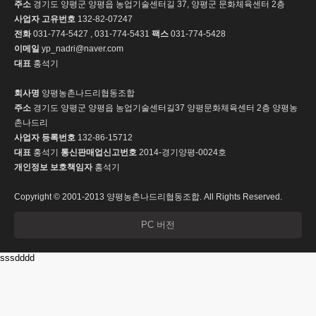
주소
경기도 양평군 양평읍 농업기술센터길 37, 양평군 문화체육센터 2층
사업자 고유번호
132-82-07247
전화
031-774-5427 , 031-774-5431
팩스
031-774-5428
이메일
yp_nadri@naver.com
대표
홍석기
회사명
양평농촌나드리협동조합
주소
경기도 양평군 양평읍 농업기술센터길37 양평문화체육센터 2층 양평농
촌나드리
사업자 등록번호
132-86-15712
대표
홍석기
통신판매업신고번호
2014-경기양평-0024호
개인정보 보호책임자
홍석기
Copyright © 2001-2013 양평농촌나드리협동조합. All Rights Reserved.
PC 버전
sssdddd