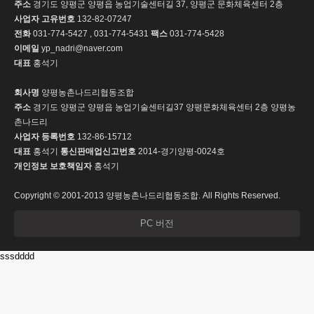
주소
경기도 양평군 양평읍 농업기술센터길 37, 양평군 문화체육센터 2층
사업자 고유번호
132-82-07247
전화
031-774-5427 , 031-774-5431
팩스
031-774-5428
이메일
yp_nadri@naver.com
대표
홍석기
회사명
양평농촌나드리협동조합
주소
경기도 양평군 양평읍 농업기술센터길37 양평문화체육센터 2층 양평농
촌나드리
사업자 등록번호
132-86-15712
대표
홍석기
통신판매업신고번호
2014-경기양평-0024호
개인정보 보호책임자
홍석기
Copyright © 2001-2013 양평농촌나드리협동조합. All Rights Reserved.
PC 버전
sssdddd