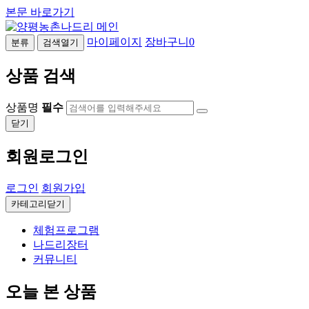
본문 바로가기
마이페이지
장바구니
0
분류
검색열기
상품 검색
상품명
필수
닫기
회원로그인
로그인
회원가입
카테고리닫기
체험프로그램
나드리장터
커뮤니티
오늘 본 상품