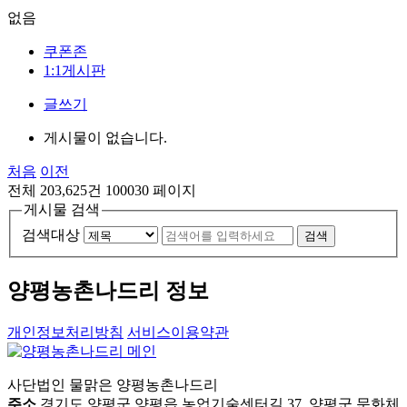
없음
쿠폰존
1:1게시판
글쓰기
게시물이 없습니다.
처음
이전
전체 203,625건
100030 페이지
게시물 검색
검색대상
검색
양평농촌나드리 정보
개인정보처리방침
서비스이용약관
사단법인 물맑은 양평농촌나드리
주소
경기도 양평군 양평읍 농업기술센터길 37, 양평군 문화체