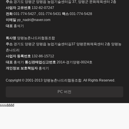
주소
경기도 양평군 양평읍 농업기술센터길 37, 양평군 문화체육센터 2층
사업자 고유번호
132-82-07247
전화
031-774-5427 , 031-774-5431
팩스
031-774-5428
이메일
yp_nadri@naver.com
대표
홍석기
회사명
양평농촌나드리협동조합
주소
경기도 양평군 양평읍 농업기술센터길37 양평문화체육센터 2층 양평농
촌나드리
사업자 등록번호
132-86-15712
대표
홍석기
통신판매업신고번호
2014-경기양평-0024호
개인정보 보호책임자
홍석기
Copyright © 2001-2013 양평농촌나드리협동조합. All Rights Reserved.
PC 버전
sssdddd