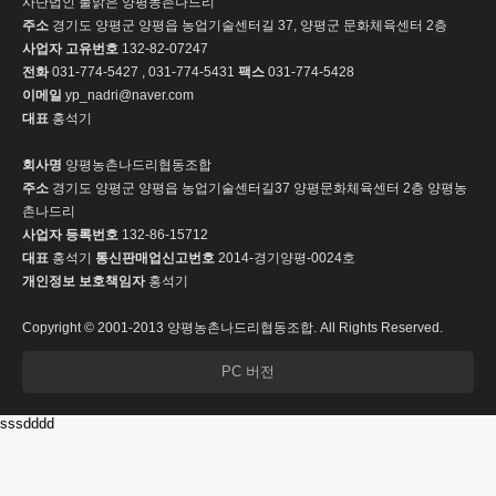
사단법인 물맑은 양평농촌나드리
주소
경기도 양평군 양평읍 농업기술센터길 37, 양평군 문화체육센터 2층
사업자 고유번호
132-82-07247
전화
031-774-5427 , 031-774-5431
팩스
031-774-5428
이메일
yp_nadri@naver.com
대표
홍석기
회사명
양평농촌나드리협동조합
주소
경기도 양평군 양평읍 농업기술센터길37 양평문화체육센터 2층 양평농
촌나드리
사업자 등록번호
132-86-15712
대표
홍석기
통신판매업신고번호
2014-경기양평-0024호
개인정보 보호책임자
홍석기
Copyright © 2001-2013 양평농촌나드리협동조합. All Rights Reserved.
PC 버전
sssdddd