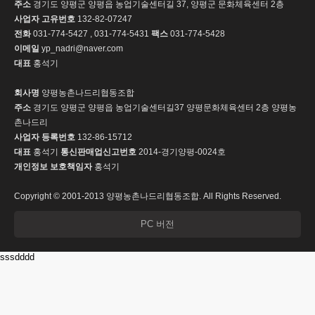
주소
경기도 양평군 양평읍 농업기술센터길 37, 양평군 문화체육센터 2층
사업자 고유번호
132-82-07247
전화
031-774-5427 , 031-774-5431
팩스
031-774-5428
이메일
yp_nadri@naver.com
대표
홍석기
회사명
양평농촌나드리협동조합
주소
경기도 양평군 양평읍 농업기술센터길37 양평문화체육센터 2층 양평농
촌나드리
사업자 등록번호
132-86-15712
대표
홍석기
통신판매업신고번호
2014-경기양평-0024호
개인정보 보호책임자
홍석기
Copyright © 2001-2013 양평농촌나드리협동조합. All Rights Reserved.
PC 버전
sssdddd