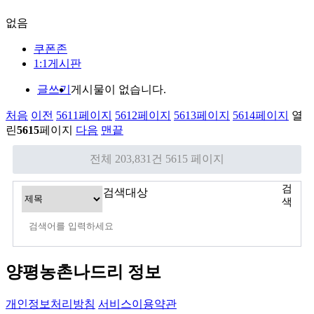
없음
쿠폰존
1:1게시판
글쓰기
게시물이 없습니다.
처음
이전
5611
페이지
5612
페이지
5613
페이지
5614
페이지
열
린
5615
페이지
다음
맨끝
전체 203,831건
5615 페이지
검
검색대상
색
양평농촌나드리 정보
개인정보처리방침
서비스이용약관