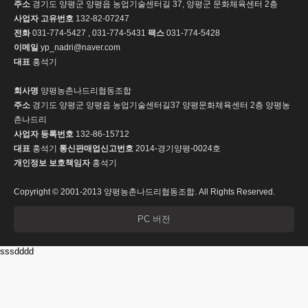
주소
경기도 양평군 양평읍 농업기술센터길 37, 양평군 문화체육센터 2층
사업자 고유번호
132-82-07247
전화
031-774-5427 , 031-774-5431
팩스
031-774-5428
이메일
yp_nadri@naver.com
대표
홍석기
회사명
양평농촌나드리협동조합
주소
경기도 양평군 양평읍 농업기술센터길37 양평문화체육센터 2층 양평농
촌나드리
사업자 등록번호
132-86-15712
대표
홍석기
통신판매업신고번호
2014-경기양평-0024호
개인정보 보호책임자
홍석기
Copyright © 2001-2013 양평농촌나드리협동조합. All Rights Reserved.
PC 버전
sssdddd