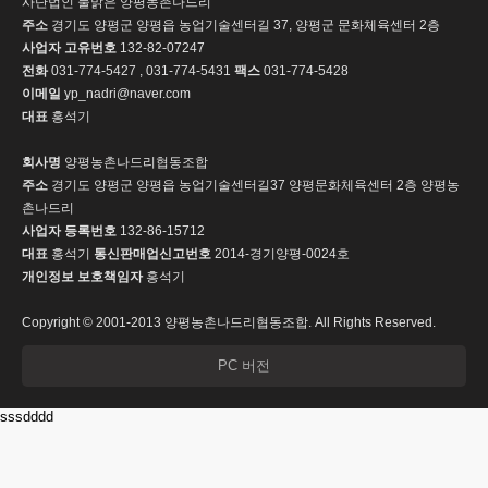
사단법인 물맑은 양평농촌나드리
주소
경기도 양평군 양평읍 농업기술센터길 37, 양평군 문화체육센터 2층
사업자 고유번호
132-82-07247
전화
031-774-5427 , 031-774-5431
팩스
031-774-5428
이메일
yp_nadri@naver.com
대표
홍석기
회사명
양평농촌나드리협동조합
주소
경기도 양평군 양평읍 농업기술센터길37 양평문화체육센터 2층 양평농
촌나드리
사업자 등록번호
132-86-15712
대표
홍석기
통신판매업신고번호
2014-경기양평-0024호
개인정보 보호책임자
홍석기
Copyright © 2001-2013 양평농촌나드리협동조합. All Rights Reserved.
PC 버전
sssdddd