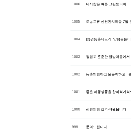
1006
다시찾은 여름 그린토피아
1005
도농교류 신천잔치마을 7월
1004
[양평농촌나드리] 양평물놀
1003
정겹고 훈훈한 달밭마을에서 
1002
농촌체험하고 물놀이하고~ 
1001
좋은 여행상품을 합리적가격
1000
산천체험 잘 다녀왔읍니다
999
문의드립니다.