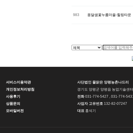
983
옹달샘꽃누름마을-힐링타운
처음
다음
맨끝
서비스이용약관
사단법인 물맑은 양평농촌나드리
개인정보처리방침
경기도 양평군 양평읍 농업기술센터길
사용후기
전화
031-774-5427 , 031-774-543
상품문의
사업자 고유번호
132-82-07247
모바일버전
대표
홍석기