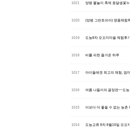
1021
양평 물놀이 축제 옹달샘꽃
1020
(양평 그린토피아) 명품체험
1019
도농8차 모꼬지마을 체험후
1018
비를 피한 즐거운 하루
1017
아이들에겐 최고의 체험, 엄
1016
여름 나들이의 끝장판~~도농교류
1015
이보다 더 좋을 수 없는 농촌
1014
도농교류 8차 8월10일 모꼬