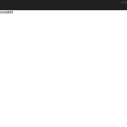
Cop
sssdddd