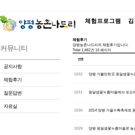
체험프로그램
김
체험후기
양평농촌나드리의 체험후기입니다.
커뮤니티
Total 1,482건
10 페이지
번호
공지사항
1032
양평 가볼만한곳 옹달샘꽃누
체험후기
1031
옹달샘꽃누름마을에서 포도따
질문답변
자료실
1030
2014 양평 가을수확축제로
1029
양평 옹달샘꽃누름마을로 농