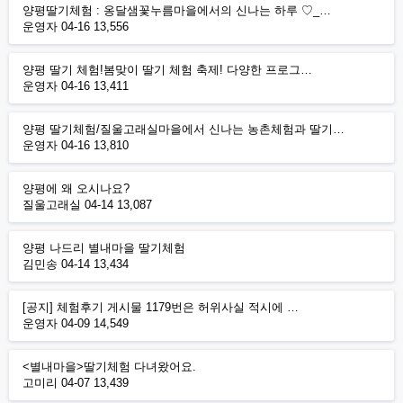
양평딸기체험 : 옹달샘꽃누름마을에서의 신나는 하루 ♡_…
운영자
04-16
13,556
양평 딸기 체험!봄맞이 딸기 체험 축제! 다양한 프로그…
운영자
04-16
13,411
양평 딸기체험/질울고래실마을에서 신나는 농촌체험과 딸기…
운영자
04-16
13,810
양평에 왜 오시나요?
질울고래실
04-14
13,087
양평 나드리 별내마을 딸기체험
김민송
04-14
13,434
[공지] 체험후기 게시물 1179번은 허위사실 적시에 …
운영자
04-09
14,549
<별내마을>딸기체험 다녀왔어요.
고미리
04-07
13,439