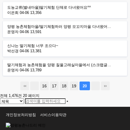
도농교류(별내마을)딸기체험 단체로 다녀왔어요^^
이은희
04-06
13,356
양평 농촌체험마을/딸기체험하러 양평 모꼬지마을 다녀왔어…
운영자
04-06
13,591
신나는 딸기체험 너무 조으다~
박선경
04-06
13,381
딸기체험과 농촌체험을 양평 질울고래실마을에서 (스크랩글…
운영자
04-06
13,789
16
17
18
19
20
전체 1,476건
20 페이지
개인정보처리방침
서비스이용약관