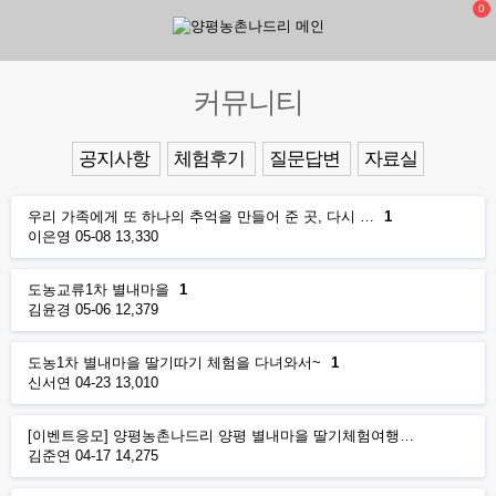
0
커뮤니티
공지사항
체험후기
질문답변
자료실
우리 가족에게 또 하나의 추억을 만들어 준 곳, 다시 …
1
이은영
05-08
13,330
도농교류1차 별내마을
1
김윤경
05-06
12,379
도농1차 별내마을 딸기따기 체험을 다녀와서~
1
신서연
04-23
13,010
[이벤트응모] 양평농촌나드리 양평 별내마을 딸기체험여행…
김준연
04-17
14,275