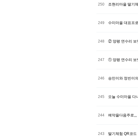
250
조현리마을 딸기체
249
수미마을 대표프로
248
② 양평 연수리 보
247
① 양평 연수리 
246
승민이와 정빈이의
245
오늘 수미마을 다
244
예약을다음주로,,,
243
딸기체험 QR코드 