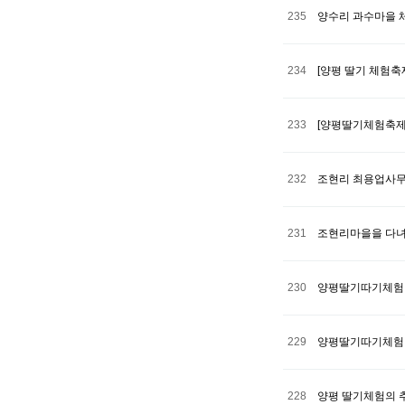
235
양수리 과수마을 
234
[양평 딸기 체험축
233
[양평딸기체험축제
232
조현리 최용업사무
231
조현리마을을 다녀와
230
양평딸기따기체험여
229
양평딸기따기체험 
228
양평 딸기체험의 