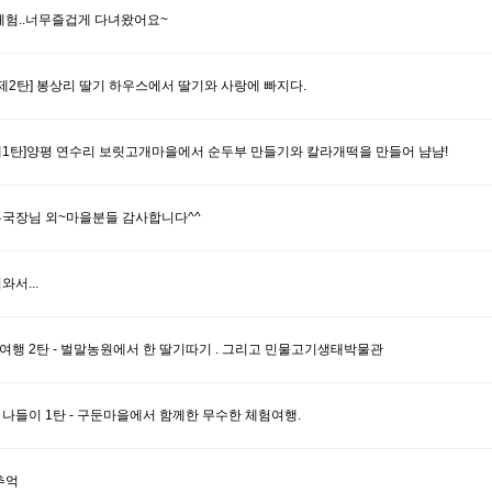
체험..너무즐겁게 다녀왔어요~
제2탄] 봉상리 딸기 하우스에서 딸기와 사랑에 빠지다.
1탄]양평 연수리 보릿고개마을에서 순두부 만들기와 칼라개떡을 만들어 냠냠!
국장님 외~마을분들 감사합니다^^
서...
행 2탄 - 벌말농원에서 한 딸기따기 . 그리고 민물고기생태박물관
나들이 1탄 - 구둔마을에서 함께한 무수한 체험여행.
추억