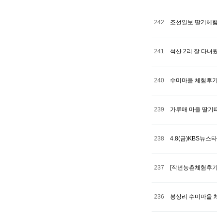
242
조선일보 딸기체험
241
석산 2리 잘 다녀
240
수미마을 체험후
239
가루매 마을 딸기따기
238
4.8(금)KBS뉴
237
[작년농촌체험후기
236
봉상리 수미마을 