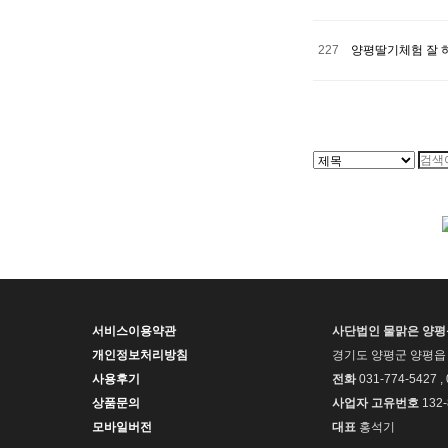
227
양평딸기체험 잘 
처음
이전
서비스이용약관
사단법인 물맑은 양
개인정보처리방침
경기도 양평군 양평읍 
사용후기
전화
031-774-5427 ,
상품문의
사업자 고유번호
132-
모바일버전
대표
홍석기