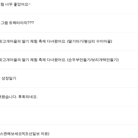
험 너무 좋았어요~
그램 트렉터마차???
릿고개마을의 딸기 체험 축제 다녀왔어요. (딸기따기/봉상리 수미마을)
보릿고개마을의 딸기 체험 축제 다녀왔어요. (순두부만들기/보리개떡만들기)
 성장일기
녀왔습니다. 후회되네요.
스캔해보세요!!(조선일보 자료)