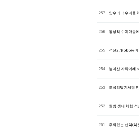
257
양수리 과수마을 
256
봉상리 수미마을에
255
석산2리(SBS농
254
봉미산 자락아래 
253
도곡리딸기체험 만
252
웰빙 생태 체험 석
251
후회없는 선택(석산