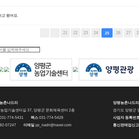
하고 왔어요.
맨끝
21
22
23
24
26
27
2
25
평농촌나드리
양평농촌나드리
농업기술센터길 37, 양평군 문화체육센터 2층
경기도 양평군 
 031-774-5431
팩스
031-774-5428
사업자 등록번
82-07247
이메일
yp_nadri@naver.com
통신판매업신고