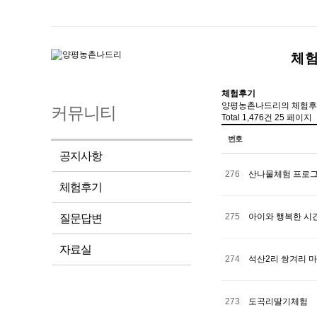
체
체험후기
양평농촌나드리의 체험후
커뮤니티
Total 1,476건
25 페이지
번호
공지사항
276
산나물체험 프로그
체험후기
275
아이와 행복한 시간을
질문답변
자료실
274
석산2리 쌍겨리 마
273
도곡리딸기체험