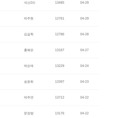
석산2리
13485
04-29
하주현
12761
04-29
김길학
12786
04-28
홍혜은
13167
04-27
박순애
13229
04-24
송윤희
13397
04-23
박주연
13712
04-22
문장량
13176
04-22