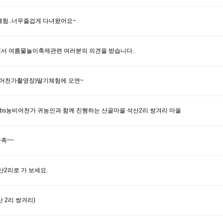
체험..너무즐겁게 다녀왔어요~
서 여름물놀이축제관련 여러분의 의견을 받습니다.
비어천가촬영장)딸기체험에 오면~
sbs농비어천가 귀농인과 함께 진행하는 산골마을 석산2리 쌍겨리 마을
족~~
산2리로 가 보세요.
 2리 쌍겨리)