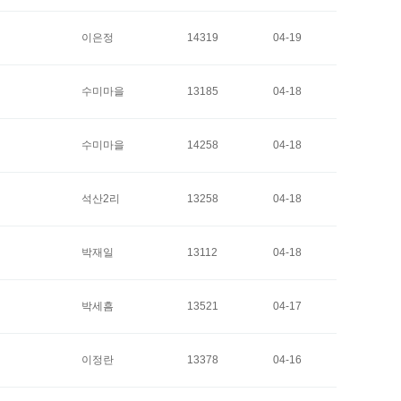
이은정
14319
04-19
수미마을
13185
04-18
수미마을
14258
04-18
석산2리
13258
04-18
박재일
13112
04-18
박세흠
13521
04-17
이정란
13378
04-16