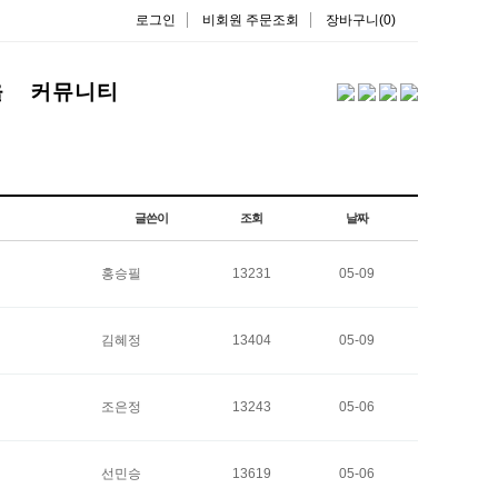
로그인
비회원 주문조회
장바구니(0)
을
커뮤니티
글쓴이
조회
날짜
홍승필
13231
05-09
김혜정
13404
05-09
조은정
13243
05-06
선민승
13619
05-06