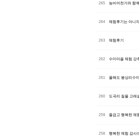
265
농비어천가와 함꼐
264
체험후기는 아니
263
체험후기
262
수미마을 체험 강
261
올해도 봉상리수미
260
도곡리 질울 고래
259
즐겁고 행복한 체
258
행복한 체험 감사