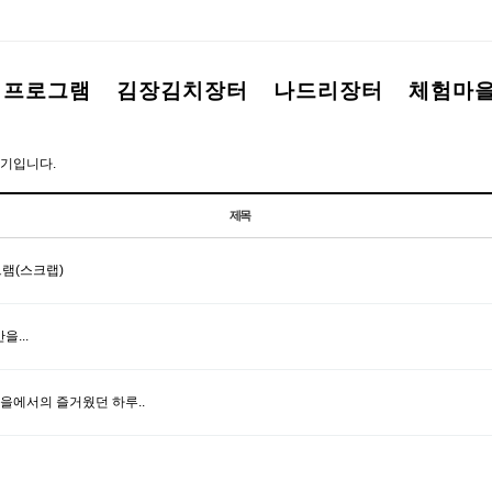
험프로그램
김장김치장터
나드리장터
체험마
기입니다.
제목
램(스크랩)
...
을에서의 즐거웠던 하루..