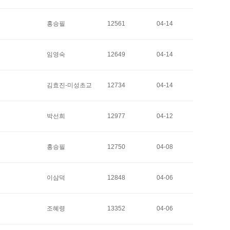
홍승필
12561
04-14
임영숙
12649
04-14
김효진-미성초교
12734
04-14
박선희
12977
04-12
홍승필
12750
04-08
이삼덕
12848
04-06
조혜령
13352
04-06