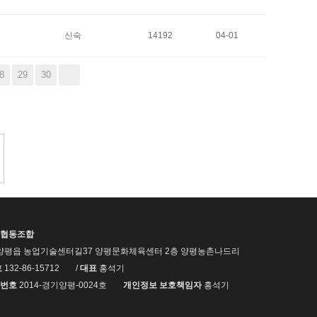
신숙
14192
04-01
8
29
30
협동조합
양평읍 농업기술센터길37 양평문화체육센터 2층 양평농촌나드리
호
132-86-15712
/
대표
홍석기
번호
2014-경기양평-0024호
개인정보 보호책임자
홍석기