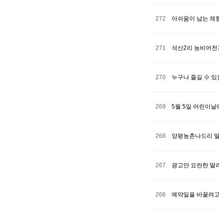
272
아쉬움이 남는 체험
271
석산2리 농비어천
270
누구나 즐길 수 있
269
5월 5일 어린이날
268
양평농촌나드리 딸
267
광고만 요란한 딸
266
예약일을 바꿀려