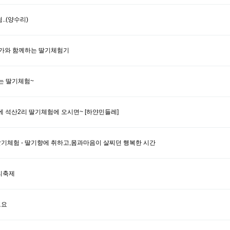
..(양수리)
가와 함께하는 딸기체험기
는 딸기체험~
에 석산2리 딸기체험에 오시면~ [하얀민들레]
기체험 - 딸기향에 취하고,몸과마음이 살찌던 행복한 시간
리축제
고요