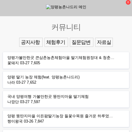
0
커뮤니티
공지사항
체험후기
질문답변
자료실
양평가볼만한곳 큰삼촌농촌체험마을 딸기체험원정대 & 청춘…
꽃돼지
03-27
7,605
양평 딸기 농장 체험(feat. 양평농촌나드리)
나라
03-27
7,652
국내 양평여행 가볼만한곳 뚱딴지마을 딸기체험
나깡단
03-27
7,597
양평 뚱딴지마을 이든팜딸기농장 들꽃수목원 즐거운 하루였…
짱이왕국
03-26
7,847