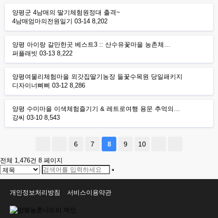
양평군 4남매의 딸기체험원정대 출격~
4남매엄마의전원일기
03-14
8,202
양평 아이랑 갈만한곳 베스트3 :: 산수유꽃마을 농촌체…
퍼플래빗
03-13
8,222
양평여물리체험마을 외갓집딸기농장 들꽃수목원 당일패키지
디자이너삐삐
03-12
8,286
양평 수미마을 이색체험즐기기 & 레트로여행 용문 추억의…
강씨
03-10
8,543
6
7
9
10
8
전체 1,476건
8 페이지
개인정보처리방침
서비스이용약관