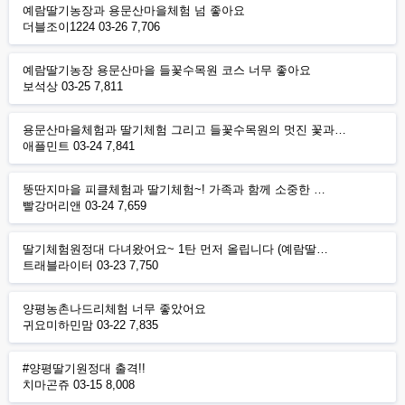
예람딸기농장과 용문산마을체험 넘 좋아요
더블조이1224
03-26
7,706
예람딸기농장 용문산마을 들꽃수목원 코스 너무 좋아요
보석상
03-25
7,811
용문산마을체험과 딸기체험 그리고 들꽃수목원의 멋진 꽃과…
애플민트
03-24
7,841
뚱딴지마을 피클체험과 딸기체험~! 가족과 함께 소중한 …
빨강머리앤
03-24
7,659
딸기체험원정대 다녀왔어요~ 1탄 먼저 올립니다 (예람딸…
트래블라이터
03-23
7,750
양평농촌나드리체험 너무 좋았어요
귀요미하민맘
03-22
7,835
#양평딸기원정대 출격!!
치마곤쥬
03-15
8,008