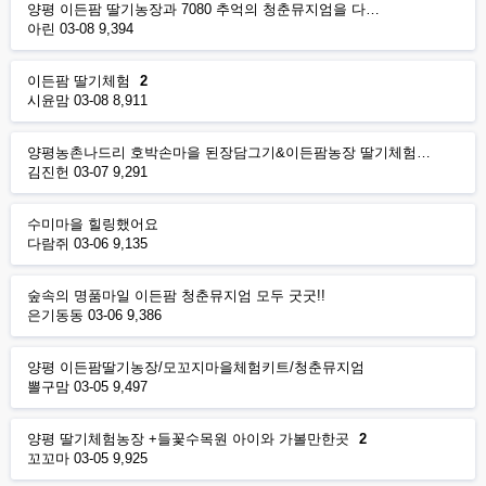
양평 이든팜 딸기농장과 7080 추억의 청춘뮤지엄을 다…
아린
03-08
9,394
이든팜 딸기체험
2
시윤맘
03-08
8,911
양평농촌나드리 호박손마을 된장담그기&이든팜농장 딸기체험…
김진헌
03-07
9,291
수미마을 힐링했어요
다람쥐
03-06
9,135
숲속의 명품마일 이든팜 청춘뮤지엄 모두 굿굿!!
은기동동
03-06
9,386
양평 이든팜딸기농장/모꼬지마을체험키트/청춘뮤지엄
뽈구맘
03-05
9,497
양평 딸기체험농장 +들꽃수목원 아이와 가볼만한곳
2
꼬꼬마
03-05
9,925