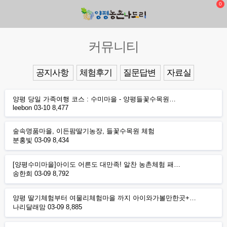
0
커뮤니티
공지사항
체험후기
질문답변
자료실
양평 당일 가족여행 코스 : 수미마을 - 양평들꽃수목원…
leebon
03-10
8,477
숲속명품마을, 이든팜딸기농장, 들꽃수목원 체험
분홍빛
03-09
8,434
[양평수미마을]아이도 어른도 대만족! 알찬 농촌체험 패…
송한희
03-09
8,792
양평 딸기체험부터 여물리체험마을 까지 아이와가볼만한곳+…
나리달래맘
03-09
8,885