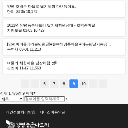
양평 호박손 마을로 딸기체험 다녀왔어요.
단미
03-05
10,171
2021년 양평농촌나드리 딸기체험원정대 - 호박손마을
지케도울
03-03
10,427
[양평아이들과가볼만한곳]#숲속의명품마을 #이든팜딸기농장…
옥여사
03-01
11,213
여물리 체험마을 김장체험 짱!!!
김엠마
11-17
11,563
6
7
8
10
9
전체 1,476건
9 페이지
개인정보처리방침
서비스이용약관